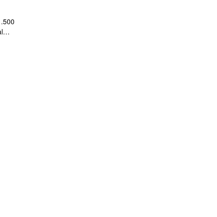
1.500
l