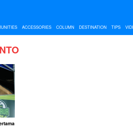
UNITIES
ACCESSORIES
COLUMN
DESTINATION
TIPS
VID
ANTO
Pertama