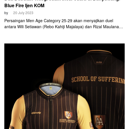
Blue Fire Ijen KOM
by
20 July 2023
Persaingan Men Age Category 25-29 akan menyajikan duel
antara Wili Setiawan (Rebo Kahiji Majalaya) dan Rizal Maulana
Kurniawan (Cynthia Box Cycling Kudus) keduanya sama-sama
debutan di EJ Sports Banyuwangi Blue Fire Ijen KOM 2023.