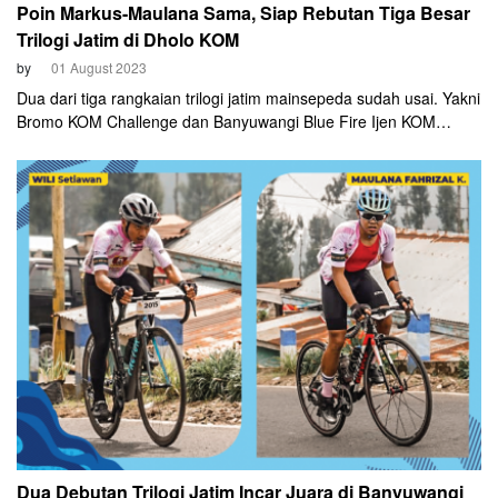
Poin Markus-Maulana Sama, Siap Rebutan Tiga Besar
Trilogi Jatim di Dholo KOM
by
01 August 2023
Dua dari tiga rangkaian trilogi jatim mainsepeda sudah usai. Yakni
Bromo KOM Challenge dan Banyuwangi Blue Fire Ijen KOM
Challenge. Kediri Dholo KOM Challenge akan menjadi penentuan
gelar trilogi jatim. Kategori Men 25-29 menjadi kategori dengan
persaingan sengit yang menghadirkan Maulana Kurniawan dan
Markus Parcoyo yang memiliki poin sama.
Dua Debutan Trilogi Jatim Incar Juara di Banyuwangi