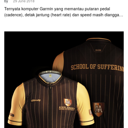
by
29 June 2018
Ternyata komputer Garmin yang memantau putaran pedal
(cadence), detak jantung (heart rate) dan speed masih dianggap
kurang memberikan data akurat. Sejak dua tahun lalu, Argon18
mengeluarkan sepeda konsep yang ada antena menjulur dari
headtube. Gunanya untuk memantau aerodinamika. Sekarang
alat ini, Notio Konect sudah dijual untuk umum. Alat pemantau
aerodinamika ini terus dikembangkan oleh Argon18 selama dua
tahun. Bekerjasama dengan Notio Technologies, akhirnya
sekarang mengeluarkan Notio K