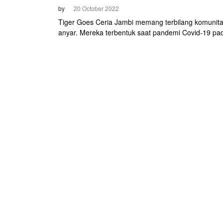
by
20 October 2022
Tiger Goes Ceria Jambi memang terbilang komunit
anyar. Mereka terbentuk saat pandemi Covid-19 pa
lalu. Semula mereka hanya mencoba-coba olahrag
sepeda. Lambat laun, mereka makin rajin berlatih.