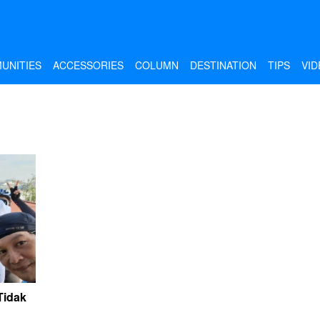
UNITIES
ACCESSORIES
COLUMN
DESTINATION
TIPS
VID
Tidak