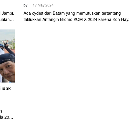
by
17 May 2024
l Jambi,
Ada cyclist dari Batam yang memutuskan tertantang
tualang
taklukkan Antangin Bromo KOM X 2024 karena Koh Hay.
,
n
h jarak
Tidak
as
da 2020
a