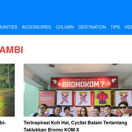
UNITIES
ACCESSORIES
COLUMN
DESTINATION
TIPS
VID
JAMBI
bi-
Terinspirasi Koh Hai, Cyclist Batam Tertantang
Taklukkan Bromo KOM X