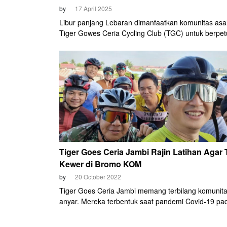
by
17 April 2025
Libur panjang Lebaran dimanfaatkan komunitas asa
Tiger Gowes Ceria Cycling Club (TGC) untuk berpe
dengan bersepeda jarak jauh. Rutenya dimulai dari
kampung halaman mereka, meyisir pulau Sumatera
menyebrangi Selat Sunda, dan berakhir di Monume
Nasional (Monas), Jakarta. Perjalanan ini menempu
hampir 900 Km dan diikuti oleh delapan cyclist.
Tiger Goes Ceria Jambi Rajin Latihan Agar 
Kewer di Bromo KOM
by
20 October 2022
Tiger Goes Ceria Jambi memang terbilang komunit
anyar. Mereka terbentuk saat pandemi Covid-19 pa
lalu. Semula mereka hanya mencoba-coba olahrag
sepeda. Lambat laun, mereka makin rajin berlatih.