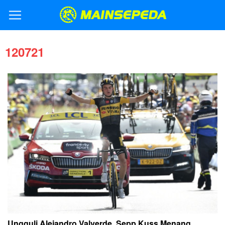
120721
Ungguli Alejandro Valverde, Sepp Kuss Menang