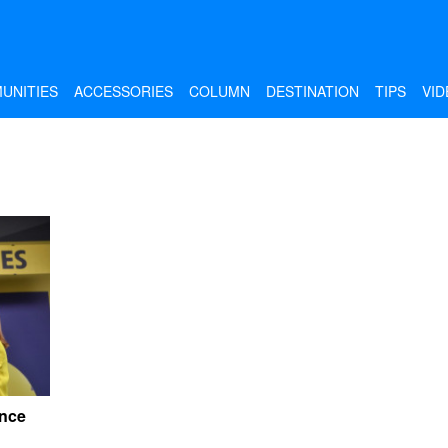
UNITIES
ACCESSORIES
COLUMN
DESTINATION
TIPS
VID
ance