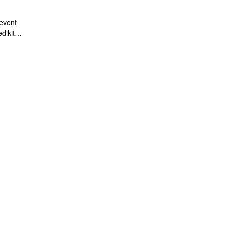
event
dikit
hanya
 Tour de