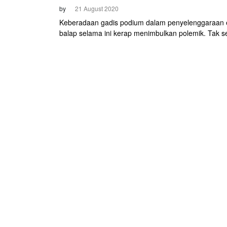
by
21 August 2020
Keberadaan gadis podium dalam penyelenggaraan 
balap selama ini kerap menimbulkan polemik. Tak se
yang meminta aktivitas menghadirkan perempuan 
sebagai "pemanis" balapan dihentikan. Termasuk di
France.