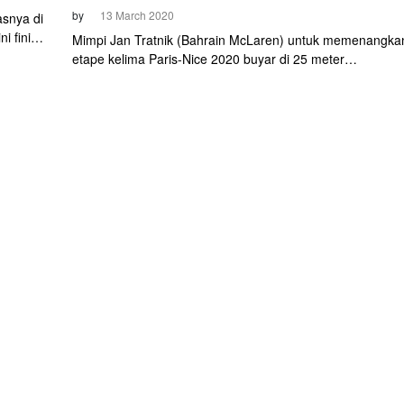
by
13 March 2020
asnya di
i finis
Mimpi Jan Tratnik (Bahrain McLaren) untuk memenangka
alah
etape kelima Paris-Nice 2020 buyar di 25 meter
igus
pamungkas. Balapan yang berlangsung Kamis (12/3) sor
itu dimenangkan Niccolo Bonifazio (Total Direct Energie)
dengan catatan waktu 5 jam 18 menit 2 detik. Bonifazio
mempersembahkan kemenangan ini untuk Italia.