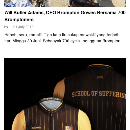
Will Butler Adams, CEO Brompton Gowes Bersama 700
Bromptoners
by
01 July 2019
Heboh, seru, ramaiii! Tiga kata itu cukup mewakili yang terjadi
hari Minggu 30 Juni. Sebanyak 700 cyclist pengguna Brompton
tumplek blek di di QBIG BSD City. Berbagai komunitas Brompton
dari Jabodetabek bahkan luar kota menyempatkan hadir. Karena
gathering besar-besaran ini sangat istimewa. Tidak sekedar
gathering tapi riding bareng serta meet and greet sang CEO, Will
Butler Adams.