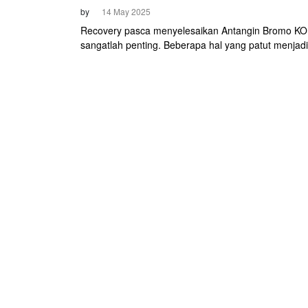
by
14 May 2025
Recovery pasca menyelesaikan Antangin Bromo K
sangatlah penting. Beberapa hal yang patut menjadi
perhatian ialah melakukan peregangan otot, rehidra
menambah asupan protein serta karbohidrat. Selain 
Panitia juga menyediakan fasilitas transfer service a
peserta tidak perlu kesusahan untuk kembali ke Su