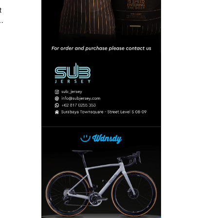
t
g
.