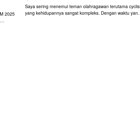
Saya sering menemui teman olahragawan terutama cyclis
yang kehidupannya sangat kompleks. Dengan waktu yan
OM 2025
sangat mepet setiap harinya. Seperti teman saya, Dixie
yang eksekutif muda di Jakarta dan berkeluarga memiliki
si, dan
anak, serta kehidupan sosial yang tinggi, membuat
itu,
performa bersepedanya tidak bisa konsisten. Yang harus
gar
Dixie lakukan adalah recovery! Ini adalah bagian yang
rabaya.
penting bagi cyclist jika ingin kemampuannya berkembang