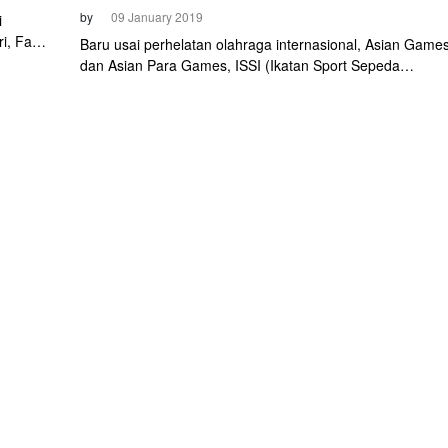
by
09 January 2019
i
i, Fadli
Baru usai perhelatan olahraga internasional, Asian Game
an Track
dan Asian Para Games, ISSI (Ikatan Sport Sepeda
ional
Indonesia) bekerjasama dengan UCI menggelar Asian
Track Championship (ATC) 2019 di Jakarta International
Velodrome. Sebanyak 297 pembalap dari 16 negara
berlaga di track yang berada di Rawamangun, Jakarta
Timur tanggal 8 - 13 Januari 2019.