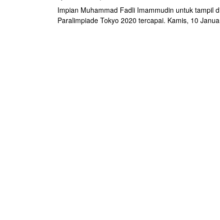
Impian Muhammad Fadli Imammudin untuk tampil d
Paralimpiade Tokyo 2020 tercapai. Kamis, 10 Januar
berhasil meraih emas di kategori paracycling di Asi
Championship 2019 yang digelar di Jakarta Internat
Velodrome.