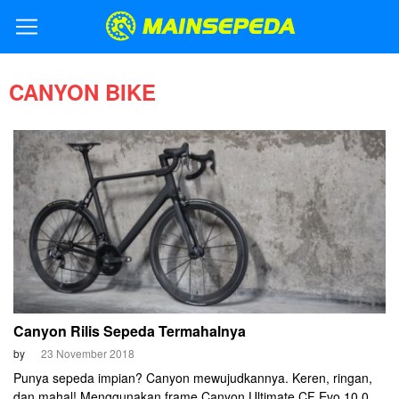
CANYON BIKE
Canyon Rilis Sepeda Termahalnya
by
23 November 2018
Punya sepeda impian? Canyon mewujudkannya. Keren, ringan,
dan mahal! Menggunakan frame Canyon Ultimate CF Evo 10.0