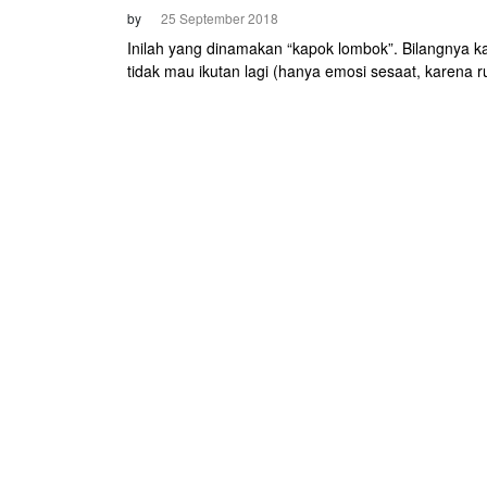
by
25 September 2018
Inilah yang dinamakan “kapok lombok”. Bilangnya k
tidak mau ikutan lagi (hanya emosi sesaat, karena r
yang berat atau jarak yang terlalu panjang), tapi ny
mendaftar lagi. Seperti yang dialami oleh Meylina K
Sudah ketiga kalinya, wanita asal Indonesia yang tin
Canada mengikuti even Haute Route di belahan Ero