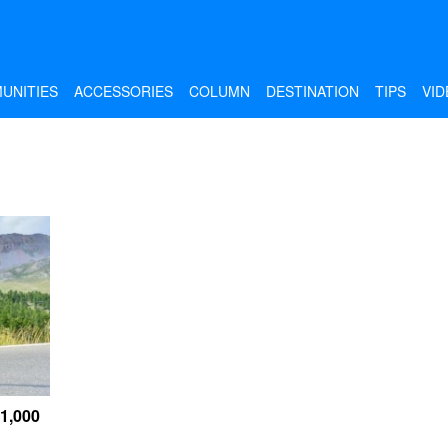
UNITIES
ACCESSORIES
COLUMN
DESTINATION
TIPS
VID
1,000