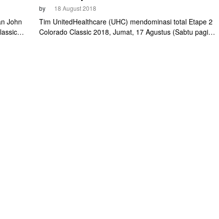
by
18 August 2018
an John
Tim UnitedHealthcare (UHC) mendominasi total Etape 2
assic di
Colorado Classic 2018, Jumat, 17 Agustus (Sabtu pagi
ah tim
WIB). Dalam etape time trial menanjak ke Vail Pass, tim P
siasi
Continental asal Amerika Serikat itu meraih finis 1-2 baik d
masih
kategori perempuan maupun laki-laki. Mereka pun
Wdnsdy
menguasai general classification (GC), membuka peluang
besar merebut juara overall di kedua kategori.
ap