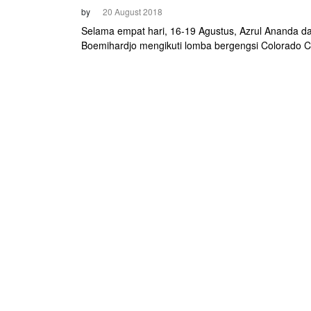
by
20 August 2018
Selama empat hari, 16-19 Agustus, Azrul Ananda d
Boemihardjo mengikuti lomba bergengsi Colorado Cl
Amerika Serikat. Melihat langsung bagaimana sebu
balap profesional perempuan beroperasi, mengapre
kerja keras dan semangat mereka di cabang yang 
sering dipandang sebelah mata. Sepeda mereka, 
AJ1, sudah tampil full time di arena balap Amerika.
Bersama Point S Auto-Nokian Tyres, sebuah tim bal
profesional perempuan yang bermarkas di Portland,
Oregon.