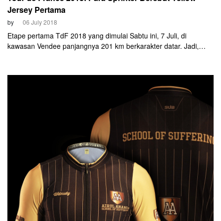
Jersey Pertama
by
06 July 2018
Etape pertama TdF 2018 yang dimulai Sabtu ini, 7 Juli, di
kawasan Vendee panjangnya 201 km berkarakter datar. Jadi,
para sprinter mendapat kesempatan langka. Pemenangnya akan
menjadi orang pertama yang mengenakan baju kuning tahun ini.
Unggulannya adalah Peter Sagan (Bora-Hansgrohe), Dylan
Groenewegen (LottoNL-Jumbo) dan Fernando Gaviria (Quick-
Step Floors).