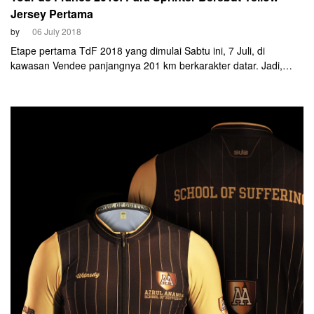
Jersey Pertama
by
06 July 2018
Etape pertama TdF 2018 yang dimulai Sabtu ini, 7 Juli, di
kawasan Vendee panjangnya 201 km berkarakter datar. Jadi,
para sprinter mendapat kesempatan langka. Pemenangnya akan
menjadi orang pertama yang mengenakan baju kuning tahun ini.
Unggulannya adalah Peter Sagan (Bora-Hansgrohe), Dylan
Groenewegen (LottoNL-Jumbo) dan Fernando Gaviria (Quick-
Step Floors).