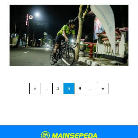
«
...
4
5
6
...
»