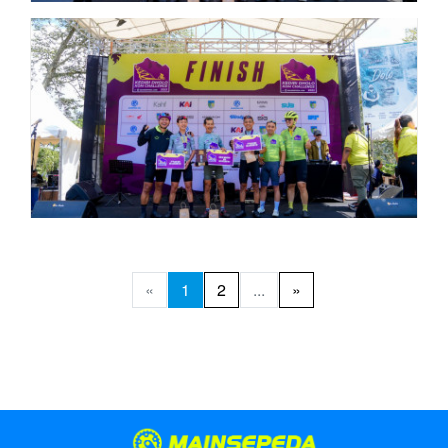
«
1
2
...
»