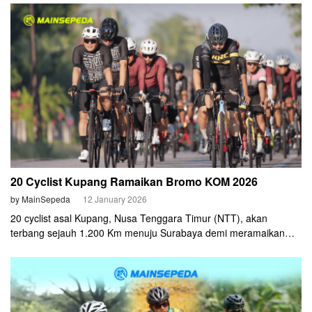
2026 kategori jarak 1.500 Km akan memulai start di Surabaya,
Senin, 2 Februari 2026. Rutenya akan mengikuti arah jarum jam,
ke timur dulu, baru ke barat. Total elevation gain-nya di angka 15
ribu meter.
20 Cyclist Kupang Ramaikan Bromo KOM 2026
by MainSepeda
12 January 2026
20 cyclist asal Kupang, Nusa Tenggara Timur (NTT), akan
terbang sejauh 1.200 Km menuju Surabaya demi meramaikan
Bromo KOM 2026 pada awal Juni mendatang. Mereka telah
mendaftar langsung melalui Mainsepeda App.