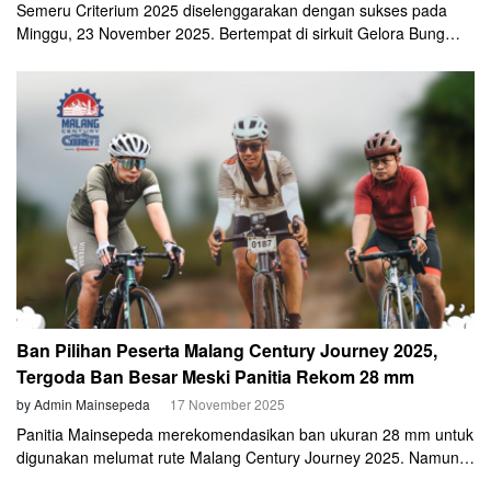
Semeru Criterium 2025 diselenggarakan dengan sukses pada
Minggu, 23 November 2025. Bertempat di sirkuit Gelora Bung
Tomo (GBT), terdapat 250-an cyclist yang bertanding di sembilan
kategori yang berbeda. Seperti Men Elite, Men U-19, Men Master
A (30-39), Men Master B (40-49), Men Master C (50-59), Men
Open, Women Open, serta kelas TNI/Polri U-40 dan Senior.
Ban Pilihan Peserta Malang Century Journey 2025,
Tergoda Ban Besar Meski Panitia Rekom 28 mm
by Admin Mainsepeda
17 November 2025
Panitia Mainsepeda merekomendasikan ban ukuran 28 mm untuk
digunakan melumat rute Malang Century Journey 2025. Namun,
tidak sedikit tergoda untuk menggunakan ukuran ban yang lebih