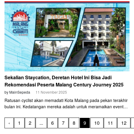
lebar.
Sekalian Staycation, Deretan Hotel Ini Bisa Jadi
Rekomendasi Peserta Malang Century Journey 2025
by MainSepeda
11 November 2025
Ratusan cyclist akan memadati Kota Malang pada pekan terakhir
bulan ini. Kedatangan mereka adalah untuk meramaikan event
Malang Century Journey 2025 yang akan digelar pada Minggu,
30 November mendatang. Nah, mumpung di Malang, Anda bisa
‹
1
2
...
6
7
8
9
10
11
12
sekalian berlibur mengajak sanak saudara dan keluarga. Kota
yang juga dijuluki Paris of Java itu memang jadi tujuan wisata