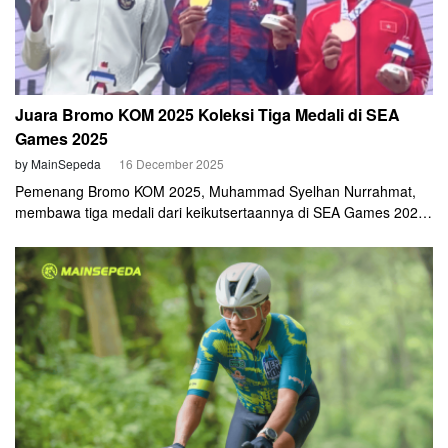
Juara Bromo KOM 2025 Koleksi Tiga Medali di SEA
Games 2025
by MainSepeda
16 December 2025
Pemenang Bromo KOM 2025, Muhammad Syelhan Nurrahmat,
membawa tiga medali dari keikutsertaannya di SEA Games 2025,
Thailand. Pada aksi terakhirnya, ia menyumbang dua medali
perak pada nomor Men's Individual Road Race (IRR) dan Team
Road Race pada Selasa, 16 Desember 2025.