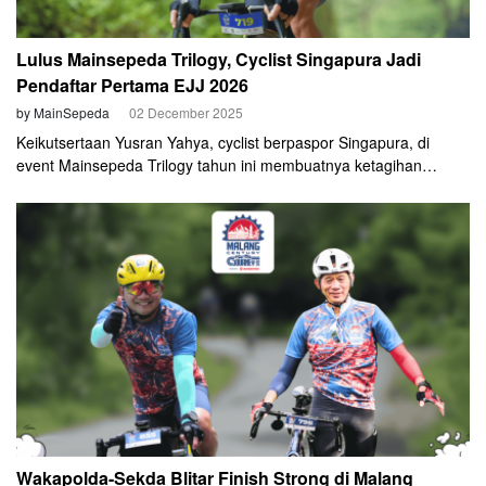
Lulus Mainsepeda Trilogy, Cyclist Singapura Jadi
Pendaftar Pertama EJJ 2026
by MainSepeda
02 December 2025
Keikutsertaan Yusran Yahya, cyclist berpaspor Singapura, di
event Mainsepeda Trilogy tahun ini membuatnya ketagihan
bersepeda di Indonesia. Tanjakan dan tantangannya bikin nagih.
Sesuatu yang tak bisa ia temui di kampung halamannya. Ketika
pengumuman pendaftaran East Java Journey (EJJ) 2026 dirilis
pada Senin, 1 Desember 2025. Ia secara spontan mendaftar. Tak
tanggung-tanggung, Yusran mendaftar untuk kategori 1.500 Km.
Wakapolda-Sekda Blitar Finish Strong di Malang