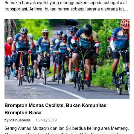
Semakin banyak cyclist yang menggunakan sepeda sebagai alat
transportasi. Artinya, bukan hanya sebagai sarana olahraga tetapi
digunakan komuter dan kerap membawa barang bawaan.
Romain Duez dari Jerman menciptakan Otek Aerocarrier. Yaitu
bagasi yang bisa dipasang di sepeda kita dengan mudah dan
universal di belakang sepeda.
Brompton Monas Cyclists, Bukan Komunitas
Brompton Biasa
by MainSepeda
15 May 2019
Sering Ahmad Muttaqin dan Ian SK berdua keliling area Menteng,