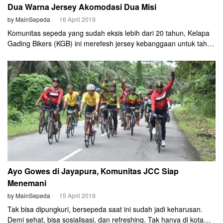
Dua Warna Jersey Akomodasi Dua Misi
by MainSepeda
16 April 2019
Komunitas sepeda yang sudah eksis lebih dari 20 tahun, Kelapa
Gading Bikers (KGB) ini merefesh jersey kebanggaan untuk tahun
2019. Masih tetap konsisten menggunakan warna hijau yang
merupakan warna identitas KGB.
Ayo Gowes di Jayapura, Komunitas JCC Siap
Menemani
by MainSepeda
15 April 2019
Tak bisa dipungkuri, bersepeda saat ini sudah jadi keharusan.
Demi sehat, bisa sosialisasi, dan refreshing. Tak hanya di kota