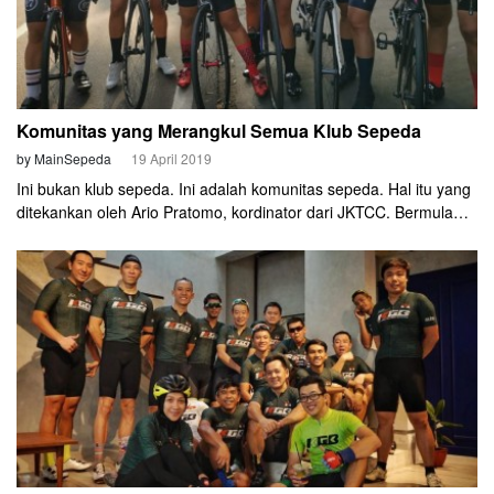
Komunitas yang Merangkul Semua Klub Sepeda
by MainSepeda
19 April 2019
Ini bukan klub sepeda. Ini adalah komunitas sepeda. Hal itu yang
ditekankan oleh Ario Pratomo, kordinator dari JKTCC. Bermula
dari 2015, sekitar 10-12 cyclist yang sering gowes di Bintaro
sedang berkumpul lalu tercetuslah ide membuat nama BL9 untuk
komunitas ini. Semakin berkembang, semakin banyak anggota
yang bergabung. Berubahlah nama komunitas ini menjadi JKTCC.