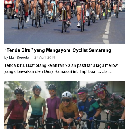
“Tenda Biru” yang Mengayomi Cyclist Semarang
by MainSepeda
27 April 2019
Tenda biru. Buat orang kelahiran 90-an pasti tahu lagu mellow
yang dibawakan oleh Desy Ratnasari ini. Tapi buat cyclist
Semarang, ini sama sekali tidak mellow. Ini adalah sebuah
kebanggaan. Sebuah jati diri. Sebuah identitas. Untuk
sekelompok cyclist yang memilih nama Tenda Biru disingkat
Tendbir.