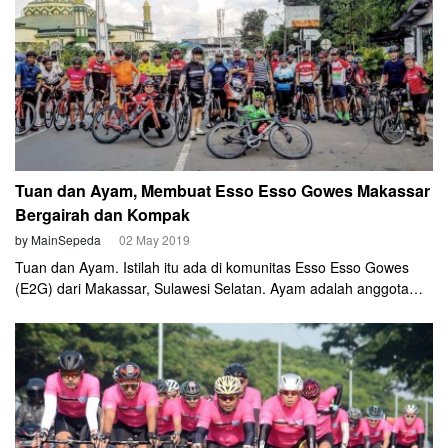
an active volcano. This is what you trained for, I reminded myself,
as I glimpsed the fading 2-men breakaway. I was the chase; a
podium finish was not in the bag, but became ever more
obtainable.
Tuan dan Ayam, Membuat Esso Esso Gowes Makassar
Bergairah dan Kompak
by MainSepeda
02 May 2019
Tuan dan Ayam. Istilah itu ada di komunitas Esso Esso Gowes
(E2G) dari Makassar, Sulawesi Selatan. Ayam adalah anggota
komunitas E2G yang gowesnya kuat atau dianggap sebagai atlet.
Sedangkan sebutan Tuan adalah anggota yang lebih senior juga
dianggap sebagai pelatih dari “ayam” itu.