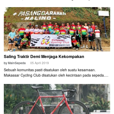
besar di pulau Jawa, di Jayapura, pulau paling timur Indonesia
pun menjamur komunitas sepeda. Salah satunya Jayapura
Cycling Club (JCC).
Saling Traktir Demi Menjaga Kekompakan
by MainSepeda
05 April 2019
Sebuah komunitas pasti disatukan oleh suatu kesamaan.
Makassar Cycling Club disatukan oleh kecintaan pada sepeda.
Waktu itu, anggotanya baru 10 cyclist saat didirikan tahun 1993.
Pelopornya adalah Halim GP dan Liem Tjong San. Saat ini, 26
tahun kemudian, MCC kian berkembang dan anggotanya
mencapai 75 cyclist.