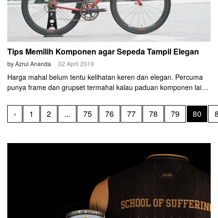
Tips Memilih Komponen agar Sepeda Tampil Elegan
by Azrul Ananda
02 April 2019
Harga mahal belum tentu kelihatan keren dan elegan. Percuma
punya frame dan grupset termahal kalau paduan komponen lain
bikin sakit mata. Seperti ada yang bilang: “To look good is already
to go fast.” Kelihatan keren itu berarti cepat. Berikut beberapa tips
‹
1
2
...
75
76
77
78
79
80
supaya sepeda kelihatan keren.