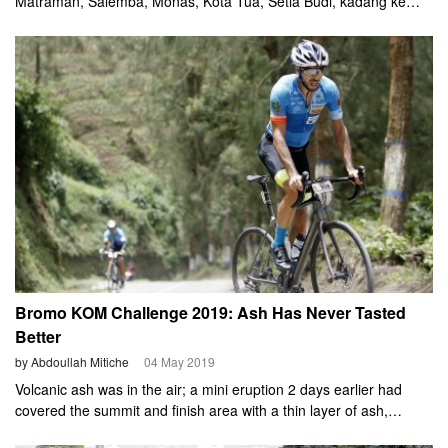
Matraman, Salemba, Monas, Kota Tua, Setia Budi, kadang ke
Ancol menggunakan sepeda lipat asal Inggris, Brompton. Dua
cyclist pengguna Brompton Raw Lacquer ini tidak sekedar
bersepeda. Tapi latihan serius, ada jarak tertentu dengan
kecepatan rata-rata tertentu yang harus diselesaikan.
Bromo KOM Challenge 2019: Ash Has Never Tasted
Better
by Abdoullah Mitiche
04 May 2019
Volcanic ash was in the air; a mini eruption 2 days earlier had
covered the summit and finish area with a thin layer of ash,
reminding us that Bromo, the HC mountain our race features, is